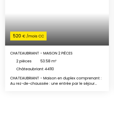
520
€ /mois CC
CHATEAUBRIANT - MAISON 2 PIÈCES
2
pièces
53.58
m²
Châteaubriant 44110
CHATEAUBRIANT - Maison en duplex comprenant :
Au rez-de-chaussée : une entrée par le séjour
avec coin cuisine équipée (deux feux gaz, hotte,
réfrigérateur top) séparé par un comptoir. A
l'étage : une chambre, salle de bains, WC séparés,
débarras. Un garage et un jardinet complètent ce
bien. CHARGES : TAXE ORDURES MENAGERE + EAU +