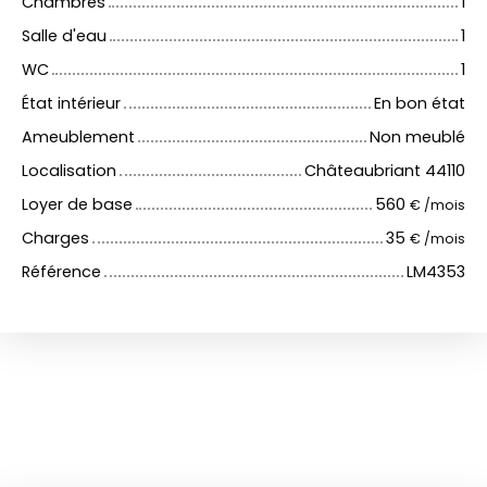
Chambres
1
Salle d'eau
1
WC
1
État intérieur
En bon état
Ameublement
Non meublé
Localisation
Châteaubriant 44110
Loyer de base
560
€ /mois
Charges
35
€ /mois
Référence
LM4353