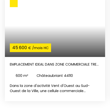
45 600
€ /mois HC
EMPLACEMENT IDEAL DANS ZONE COMMERCIALE TRES
ACTIVE
600
m²
Châteaubriant 44110
Dans la zone d'activité Vent d'Ouest au Sud-
Ouest de la Ville, une cellule commerciale
d'environ 600 m² avec grande vitrine, bureaux,
réserves, sanitaires. Grands parkings à disposition.
Accès direct aux axes routiers. Grandes enseignes