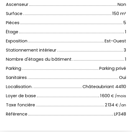
Ascenseur
Non
Surface
150
m²
Pièces
5
Étage
1
Exposition
Est-Ouest
Stationnement intérieur
3
Nombre d'étages du bâtiment
1
Parking
Parking privé
Sanitaires
Oui
Localisation
Châteaubriant 44110
Loyer de base
1 600
€ /mois
Taxe foncière
2 134
€ /an
Référence
LP348