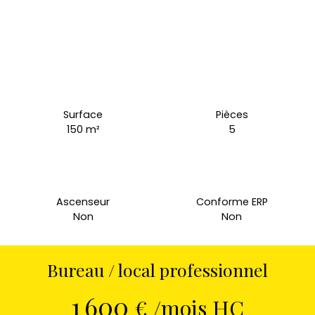
Surface
Pièces
150
m²
5
Ascenseur
Conforme ERP
Non
Non
Bureau / local professionnel
1 600
€ /mois HC