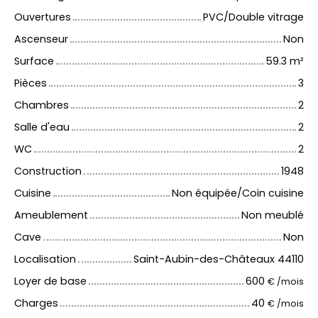
Ouvertures
PVC/Double vitrage
Ascenseur
Non
Surface
59.3
m²
Pièces
3
Chambres
2
Salle d'eau
2
WC
2
Construction
1948
Cuisine
Non équipée/Coin cuisine
Ameublement
Non meublé
Cave
Non
Localisation
Saint-Aubin-des-Châteaux 44110
Loyer de base
600
€ /mois
Charges
40
€ /mois