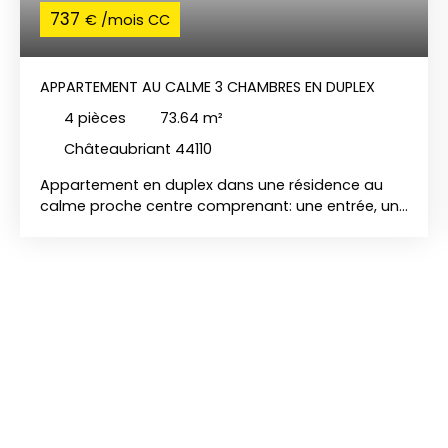
737
€ /mois CC
APPARTEMENT AU CALME 3 CHAMBRES EN DUPLEX
4
pièces
73.64
m²
Châteaubriant 44110
Appartement en duplex dans une résidence au
calme proche centre comprenant: une entrée, un
séjour/salon ouvert sur le coin cuisine aménagé et
équipé (plaque, hotte, four, micro-ondes), 1
chambre, un wc, à l'étage palier avec coin
buanderie, 2 chambres, une salle de bains avec
douche et baignoire et wc. Place e parking
privative en extérieure. Chauffage électrique.
Huisseries PVC et bois double vitrage. CHARGES =
TOM + COMMUNS « Les informations sur les risques
auxquels ce bien est exposé sont disponibles sur
le site Géorisques : www. georisques. gouv. fr ».